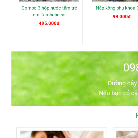
Combo 3 hộp nước tắm trẻ
Nắp xông phụ khoa
em Tambebe ss
99.000đ
495.000đ
09
Đường dây 
Nếu bạn có câ