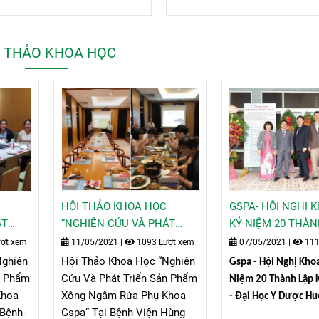
I THẢO KHOA HỌC
HỘI THẢO KHOA HỌC
GSPA- HỘI NGHỊ 
ÁT
“NGHIÊN CỨU VÀ PHÁT
KỶ NIỆM 20 THÀN
ÔNG
TRIỂN SẢN PHẨM XÔNG
KHOA DƯỢC- ĐẠI 
ợt xem
11/05/2021
|
1093 Lượt xem
07/05/2021
|
111
A
NGÂM RỬA PHỤ KHOA
DƯỢC HUẾ
Nghiên
Hội Thảo Khoa Học “Nghiên
Gspa - Hội Nghị Kho
ÁM
GSPA” TẠI BỆNH VIỆN
n Phẩm
Cứu Và Phát Triển Sản Phẩm
Niệm 20 Thành Lập
ÙNG
HÙNG VƯƠNG
Khoa
Xông Ngâm Rửa Phụ Khoa
- Đại Học Y Dược Hu
Bệnh-
Gspa” Tại Bệnh Viện Hùng