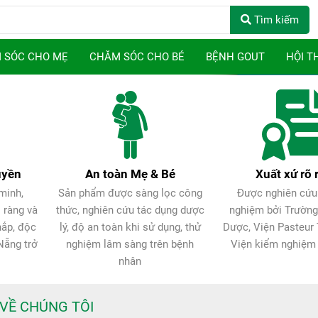
Tìm kiếm
 SÓC CHO MẸ
CHĂM SÓC CHO BÉ
BỆNH GOUT
HỘI T
uyền
An toàn Mẹ & Bé
Xuất xứ rõ 
minh,
Sản phẩm được sàng lọc công
Được nghiên cứu
 ràng và
thức, nghiên cứu tác dụng dược
nghiệm bởi Trường
hắp, độc
lý, độ an toàn khi sử dụng, thử
Dược, Viện Pasteur
Nẵng trở
nghiệm lâm sàng trên bệnh
Viện kiểm nghiệm
nhân
VỀ CHÚNG TÔI