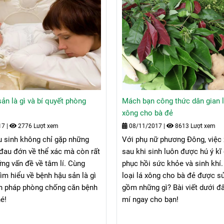
ản là gì và bí quyết phòng
Mách bạn công thức dân gian 
xông cho bà đẻ
17
|
2776 Lượt xem
08/11/2017
|
8613 Lượt xem
u sinh không chỉ gặp những
Với phụ nữ phương Đông, việc 
đau đớn về thể xác mà còn rất
sau khi sinh luôn được hú ý kĩ
ng vấn đề về tâm lí. Cùng
phục hồi sức khỏe và sinh khí
ìm hiểu về bệnh hậu sản là gì
loại lá xông cho bà đẻ được s
ện pháp phòng chống căn bệnh
gồm những gì? Bài viết dưới đâ
é!
mí ngay cho bạn!