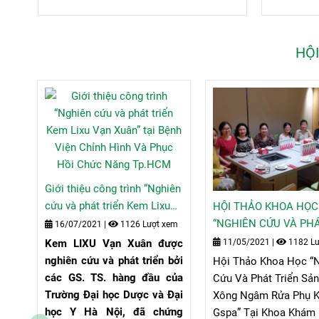
HỘ
ên
Giới thiệu công trình “Nghiên
cứu và phát triển Kem Lixu
HỘI THẢO KHOA HỌC
xem
CM
Vạn Xuân” tại Bệnh Viện
“NGHIÊN CỨU VÀ PH
16/07/2021
|
1126 Lượt xem
ược
Chỉnh Hình Và Phục Hồi
TRIỂN SẢN PHẨM X
 bởi
Kem LIXU Vạn Xuân được
11/05/2021
|
1182 Lư
Chức Năng Tp.HCM
NGÂM RỬA PHỤ KHO
của
nghiên cứu và phát triển bởi
Hội Thảo Khoa Học “
GSPA” TẠI KHOA KH
Đại
các GS. TS. hàng đầu của
Cứu Và Phát Triển Sả
BỆNH- BỆNH VIỆN H
ứng
Trường Đại học Dược và Đại
Xông Ngâm Rửa Phụ 
VƯƠNG
ơng
học Y Hà Nội, đã chứng
Gspa” Tại Khoa Khám 