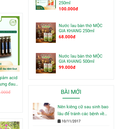
250ml
100.000đ
Nước lau bàn thờ MỘC
GIA KHANG 250ml
68.000đ
Nước lau bàn thờ MỘC
GIA KHANG 500ml
99.000đ
giảm acid
sưng đau
out
BÀI MỚI
.000đ
Nên kiêng cữ sau sinh bao
lâu để tránh các bệnh về
sau
10/11/2017