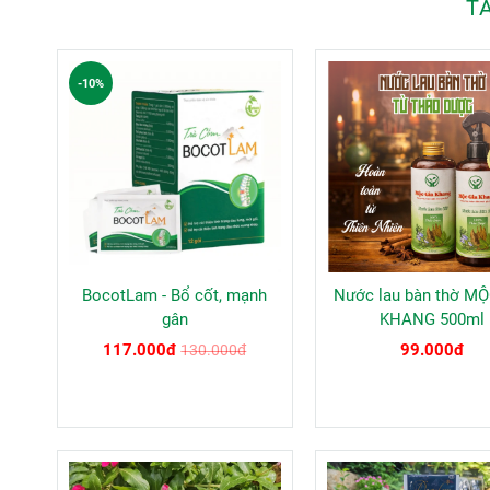
TẤ
-10%
BocotLam - Bổ cốt, mạnh
Nước lau bàn thờ MỘ
gân
KHANG 500ml
117.000đ
99.000đ
130.000đ