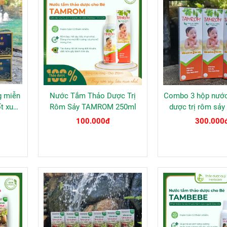
g miễn
Nước Tắm Thảo Dược Trị
Combo 3 hộp nước
ốt xuất
Rôm Sảy TAMROM 250ml
dược trị rôm sả
irus.
100.000đ
300.000