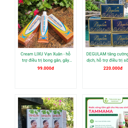
Cream LIXU Vạn Xuân - hỗ
DEGULAM tăng cườn
trợ điều trị bong gân, gãy
dịch, hỗ trợ điều trị s
xương, bầm tím.
huyết, các loại sốt v
99.000đ
220.000đ