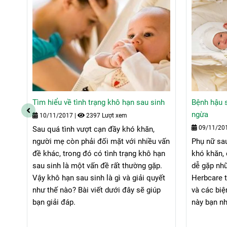
nh
Tìm hiểu về tình trạng khô hạn sau sinh
Bệnh hậu s
ngừa
10/11/2017
|
2397 Lượt xem
09/11/20
Sau quá tình vượt cạn đầy khó khăn,
nữ,
người mẹ còn phải đối mặt với nhiều vấn
Phụ nữ sa
t
đề khác, trong đó có tình trạng khô hạn
khó khăn, 
ần
sau sinh là một vấn đề rất thường gặp.
dễ gặp nhữ
au
Vậy khô hạn sau sinh là gì và giải quyết
Herbcare t
 và
như thế nào? Bài viết dưới đây sẽ giúp
và các bi
g
bạn giải đáp.
này bạn nh