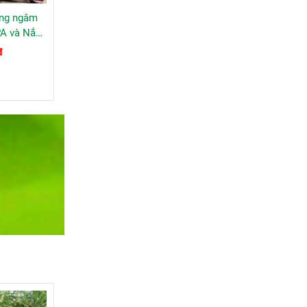
ng ngâm
PA và Nắp
a GSPA
đ