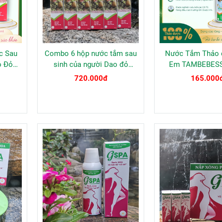
c Sau
Combo 6 hộp nước tắm sau
Nước Tắm Thảo 
o Đỏ
sinh của người Dao đỏ
Em TAMBEBESS
0ML
Tammama
720.000đ
165.000