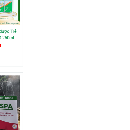
dược Trẻ
 250ml
đ