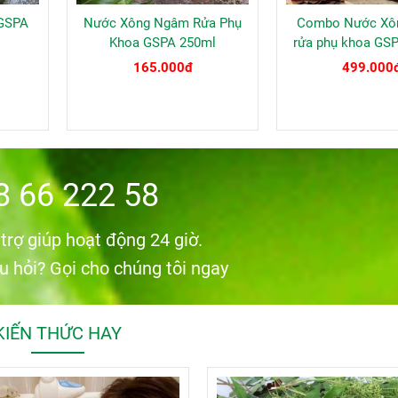
 GSPA
Nước Xông Ngâm Rửa Phụ
Combo Nước Xô
Khoa GSPA 250ml
rửa phụ khoa GS
xông phụ kho
165.000đ
499.000
8 66 222 58
trợ giúp hoạt động 24 giờ.
u hỏi? Gọi cho chúng tôi ngay
KIẾN THỨC HAY