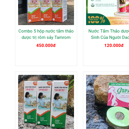
Combo 5 hộp nước tắm thảo
Nước Tắm Thảo dượ
dược trị rôm sảy Tamrom
Sinh Của Người Da
TAMMAMASS 25
450.000đ
120.000đ