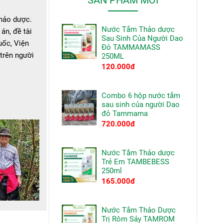
SẢN PHẨM MỚI
thảo dược.
Nước Tắm Thảo dược
án, đề tài
Sau Sinh Của Người Dao
uốc, Viện
Đỏ TAMMAMASS
trên người
250ML
120.000đ
Combo 6 hộp nước tắm
sau sinh của người Dao
đỏ Tammama
720.000đ
Nước Tắm Thảo dược
Trẻ Em TAMBEBESS
250ml
165.000đ
Nước Tắm Thảo Dược
Trị Rôm Sảy TAMROM