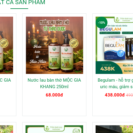
T CẢ SẢN PHẨM
-10%
C GIA
Nước lau bàn thờ MỘC GIA
Begulam - hỗ trợ 
KHANG 250ml
uric máu, giảm 
khớp do G
68.000đ
438.000đ
490