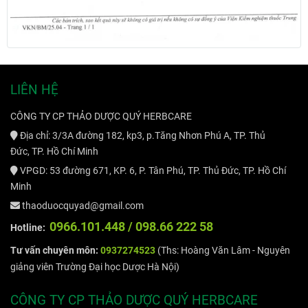
LIÊN HỆ
CÔNG TY CP THẢO DƯỢC QUÝ HERBCARE
Địa chỉ: 3/3A đường 182, kp3, p.Tăng Nhơn Phú A, TP. Thủ
Đức, TP. Hồ Chí Minh
VPGD: 53 đường 671, KP. 6, P. Tân Phú, TP. Thủ Đức, TP. Hồ Chí
Minh
thaoduocquyad@gmail.com
09
66.101.448 /
098.66 222 58
Hotline:
Tư vấn chuyên môn:
0937274523
(Ths: Hoàng Văn Lâm - Nguyên
giảng viên Trường Đại học Dược Hà Nội)
CÔNG TY CP THẢO DƯỢC QUÝ HERBCARE