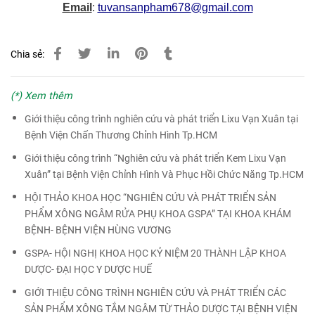
Email
:
tuvansanpham678
@gmail.com
Chia sẻ:
(*) Xem thêm
Giới thiệu công trình nghiên cứu và phát triển Lixu Vạn Xuân tại
Bệnh Viện Chấn Thương Chỉnh Hình Tp.HCM
Giới thiệu công trình “Nghiên cứu và phát triển Kem Lixu Vạn
Xuân” tại Bệnh Viện Chỉnh Hình Và Phục Hồi Chức Năng Tp.HCM
HỘI THẢO KHOA HỌC “NGHIÊN CỨU VÀ PHÁT TRIỂN SẢN
PHẨM XÔNG NGÂM RỬA PHỤ KHOA GSPA” TẠI KHOA KHÁM
BỆNH- BỆNH VIỆN HÙNG VƯƠNG
GSPA- HỘI NGHỊ KHOA HỌC KỶ NIỆM 20 THÀNH LẬP KHOA
DƯỢC- ĐẠI HỌC Y DƯỢC HUẾ
GIỚI THIỆU CÔNG TRÌNH NGHIÊN CỨU VÀ PHÁT TRIỂN CÁC
SẢN PHẨM XÔNG TẮM NGÂM TỪ THẢO DƯỢC TẠI BỆNH VIỆN