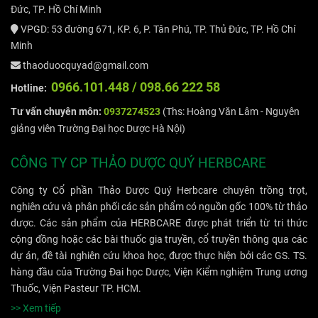
Đức, TP. Hồ Chí Minh
VPGD: 53 đường 671, KP. 6, P. Tân Phú, TP. Thủ Đức, TP. Hồ Chí
Minh
thaoduocquyad@gmail.com
09
66.101.448 /
098.66 222 58
Hotline:
Tư vấn chuyên môn:
0937274523
(Ths: Hoàng Văn Lâm - Nguyên
giảng viên Trường Đại học Dược Hà Nội)
CÔNG TY CP THẢO DƯỢC QUÝ HERBCARE
Công ty Cổ phần Thảo Dược Quý Herbcare chuyên trồng trọt,
nghiên cứu và phân phối các sản phẩm có nguồn gốc 100% từ thảo
dược. Các sản phẩm của HERBCARE được phát triển từ tri thức
cộng đồng hoặc các bài thuốc gia truyền, cổ truyền thông qua các
dự án, đề tài nghiên cứu khoa học, được thực hiện bởi các GS. TS.
hàng đầu của Trường Đai học Dược, Viện Kiểm nghiệm Trung ương
Thuốc, Viện Pasteur TP. HCM.
>> Xem tiếp