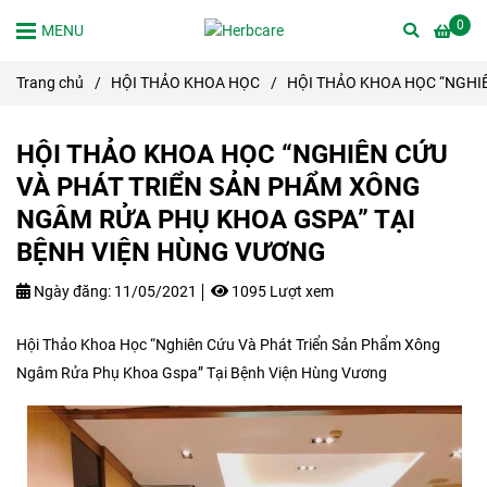
0
MENU
Trang chủ
/
HỘI THẢO KHOA HỌC
/
HỘI THẢO KHOA HỌC “NGHI
HỘI THẢO KHOA HỌC “NGHIÊN CỨU
VÀ PHÁT TRIỂN SẢN PHẨM XÔNG
NGÂM RỬA PHỤ KHOA GSPA” TẠI
BỆNH VIỆN HÙNG VƯƠNG
Ngày đăng:
11/05/2021
1095 Lượt xem
Hội Thảo Khoa Học “Nghiên Cứu Và Phát Triển Sản Phẩm Xông
Ngâm Rửa Phụ Khoa Gspa” Tại Bệnh Viện Hùng Vương