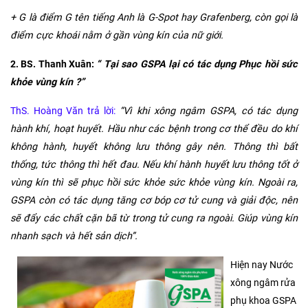
+ G là điểm G tên tiếng Anh là G-Spot hay Grafenberg, còn gọi là
điểm cực khoái nằm ở gần vùng kín của nữ giới.
2. BS. Thanh Xuân:
“ Tại sao GSPA lại có tác dụng Phục hồi sức
khỏe vùng kín ?”
ThS. Hoàng Văn trả lời:
“Vì khi xông ngâm GSPA, có tác dụng
hành khí, hoạt huyết. Hầu như các bệnh trong cơ thể đều do khí
không hành, huyết không lưu thông gây nên. Thông thì bất
thống, tức thông thì hết đau. Nếu khí hành huyết lưu thông tốt ở
vùng kín thì sẽ phục hồi sức khỏe sức khỏe vùng kín. Ngoài ra,
GSPA còn có tác dụng tăng cơ bóp cơ tử cung và giải độc, nên
sẽ đẩy các chất cặn bã từ trong tử cung ra ngoài. Giúp vùng kín
nhanh sạch và hết sản dịch”.
Hiện nay Nước
xông ngâm rửa
phụ khoa GSPA