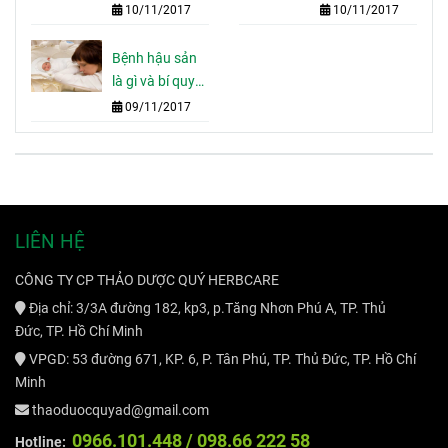
lâu để tránh
sau sinh
10/11/2017
10/11/2017
các bệnh về
sau
Bệnh hậu sản
là gì và bí quyết
phòng ngừa
09/11/2017
LIÊN HỆ
CÔNG TY CP THẢO DƯỢC QUÝ HERBCARE
Địa chỉ: 3/3A đường 182, kp3, p.Tăng Nhơn Phú A, TP. Thủ
Đức, TP. Hồ Chí Minh
VPGD: 53 đường 671, KP. 6, P. Tân Phú, TP. Thủ Đức, TP. Hồ Chí
Minh
thaoduocquyad@gmail.com
09
66.101.448 /
098.66 222 58
Hotline: