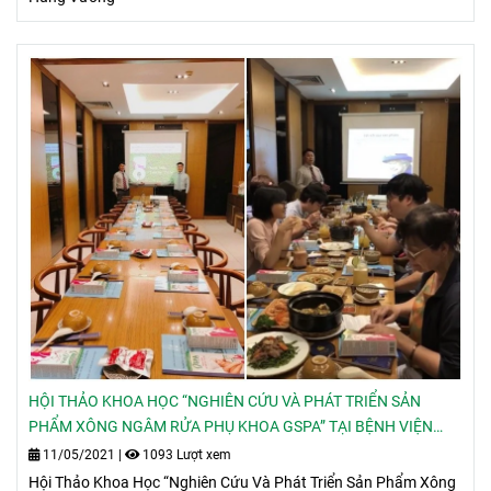
HỘI THẢO KHOA HỌC “NGHIÊN CỨU VÀ PHÁT TRIỂN SẢN
PHẨM XÔNG NGÂM RỬA PHỤ KHOA GSPA” TẠI BỆNH VIỆN
HÙNG VƯƠNG
11/05/2021
|
1093 Lượt xem
Hội Thảo Khoa Học “Nghiên Cứu Và Phát Triển Sản Phẩm Xông