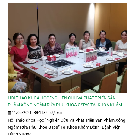
HỘI THẢO KHOA HỌC “NGHIÊN CỨU VÀ PHÁT TRIỂN SẢN
PHẨM XÔNG NGÂM RỬA PHỤ KHOA GSPA” TẠI KHOA KHÁM
BỆNH- BỆNH VIỆN HÙNG VƯƠNG
11/05/2021
|
1182 Lượt xem
Hội Thảo Khoa Học “Nghiên Cứu Và Phát Triển Sản Phẩm Xông
Ngâm Rửa Phụ Khoa Gspa” Tại Khoa Khám Bệnh- Bệnh Viện
Hùng Vương