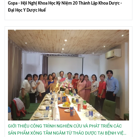
Gspa - Hội Nghị Khoa Học Kỷ Niệm 20 Thành Lập Khoa Dược -
Đại Học Y Dược Huế
GIỚI THIỆU CÔNG TRÌNH NGHIÊN CỨU VÀ PHÁT TRIỂN CÁC
SẢN PHẨM XÔNG TẮM NGÂM TỪ THẢO DƯỢC TẠI BỆNH VIỆN