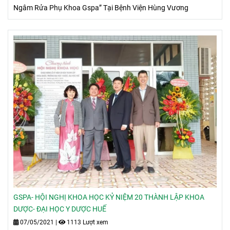
Ngâm Rửa Phụ Khoa Gspa” Tại Bệnh Viện Hùng Vương
GSPA- HỘI NGHỊ KHOA HỌC KỶ NIỆM 20 THÀNH LẬP KHOA
DƯỢC- ĐẠI HỌC Y DƯỢC HUẾ
07/05/2021
|
1113 Lượt xem