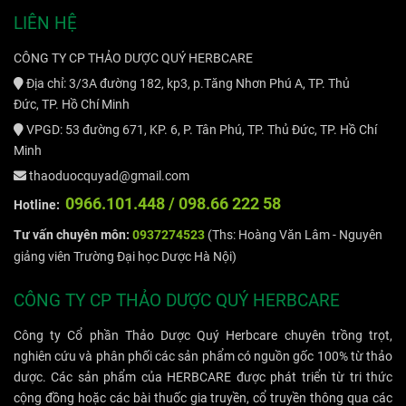
LIÊN HỆ
CÔNG TY CP THẢO DƯỢC QUÝ HERBCARE
Địa chỉ: 3/3A đường 182, kp3, p.Tăng Nhơn Phú A, TP. Thủ
Đức, TP. Hồ Chí Minh
VPGD: 53 đường 671, KP. 6, P. Tân Phú, TP. Thủ Đức, TP. Hồ Chí
Minh
thaoduocquyad@gmail.com
09
66.101.448 /
098.66 222 58
Hotline:
Tư vấn chuyên môn:
0937274523
(Ths: Hoàng Văn Lâm - Nguyên
giảng viên Trường Đại học Dược Hà Nội)
CÔNG TY CP THẢO DƯỢC QUÝ HERBCARE
Công ty Cổ phần Thảo Dược Quý Herbcare chuyên trồng trọt,
nghiên cứu và phân phối các sản phẩm có nguồn gốc 100% từ thảo
dược. Các sản phẩm của HERBCARE được phát triển từ tri thức
cộng đồng hoặc các bài thuốc gia truyền, cổ truyền thông qua các